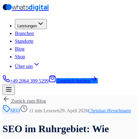
whats
digital
Zum Hauptinhalt springen
Zum Hauptinhalt springen
Leistungen
Branchen
Standorte
Blog
Shop
Über uns
+49 2064 399 5299
Gespräch buchen
Zurück zum Blog
SEO
11 min
Lesezeit
29. April 2026
Christian Hesselmann
SEO im Ruhrgebiet: Wie