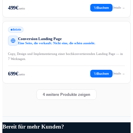
499
€
Buchen
Details →
netto
Beliebt
Conversion Landing Page
Eine Seite, die verkauft. Nicht eine, die schön aussieht.
Copy, Design und Implementierung einer hochkonvertierenden Landing Page — in
7 Werktagen.
699
€
Buchen
Details →
netto
4
weitere Produkte zeigen
Bereit für mehr Kunden?