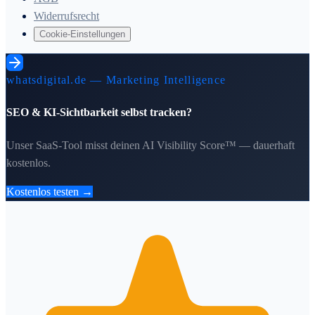
Widerrufsrecht
Cookie-Einstellungen
whatsdigital.de — Marketing Intelligence
SEO & KI-Sichtbarkeit selbst tracken?
Unser SaaS-Tool misst deinen AI Visibility Score™ — dauerhaft
kostenlos.
Kostenlos testen →