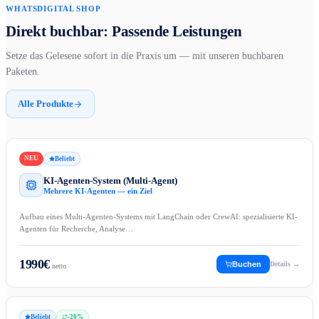
WHATSDIGITAL SHOP
Direkt buchbar: Passende Leistungen
Setze das Gelesene sofort in die Praxis um — mit unseren buchbaren
Paketen.
Alle Produkte
NEU
Beliebt
KI-Agenten-System (Multi-Agent)
Mehrere KI-Agenten — ein Ziel
Aufbau eines Multi-Agenten-Systems mit LangChain oder CrewAI: spezialisierte KI-
Agenten für Recherche, Analyse…
1990
€
Buchen
Details →
netto
Beliebt
-
20
%