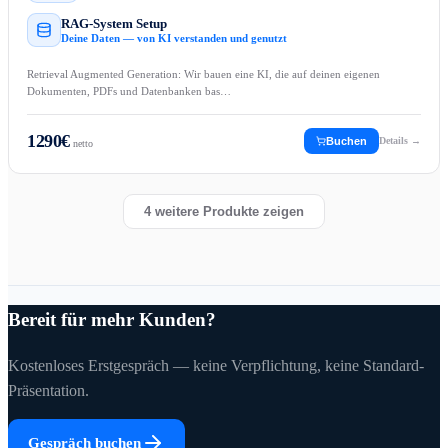
RAG-System Setup
Deine Daten — von KI verstanden und genutzt
Retrieval Augmented Generation: Wir bauen eine KI, die auf deinen eigenen
Dokumenten, PDFs und Datenbanken bas…
1290
€
Buchen
Details →
netto
4
weitere Produkte zeigen
Bereit für mehr Kunden?
Kostenloses Erstgespräch — keine Verpflichtung, keine Standard-
Präsentation.
Gespräch buchen