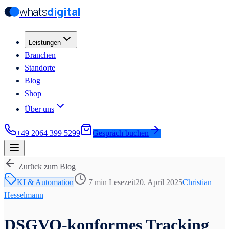
whats
digital
Zum Hauptinhalt springen
Zum Hauptinhalt springen
Leistungen
Branchen
Standorte
Blog
Shop
Über uns
+49 2064 399 5299
Gespräch buchen
Zurück zum Blog
KI & Automation
7 min
Lesezeit
20. April 2025
Christian
Hesselmann
DSGVO-konformes Tracking