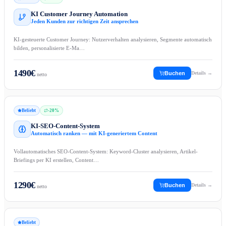
KI Customer Journey Automation
Jeden Kunden zur richtigen Zeit ansprechen
KI-gesteuerte Customer Journey: Nutzerverhalten analysieren, Segmente automatisch
bilden, personalisierte E-Ma…
1490
€
Buchen
Details →
netto
Beliebt
-
20
%
KI-SEO-Content-System
Automatisch ranken — mit KI-generiertem Content
Vollautomatisches SEO-Content-System: Keyword-Cluster analysieren, Artikel-
Briefings per KI erstellen, Content…
1290
€
Buchen
Details →
netto
Beliebt