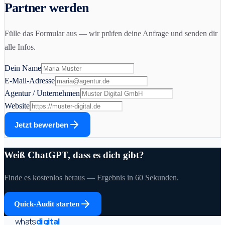
Partner werden
Fülle das Formular aus — wir prüfen deine Anfrage und senden dir
alle Infos.
Dein Name
E-Mail-Adresse
Agentur / Unternehmen
Website
Jetzt bewerben
Weiß ChatGPT, dass es dich gibt?
Finde es kostenlos heraus — Ergebnis in 60 Sekunden.
Quick-Audit starten
whats
digital