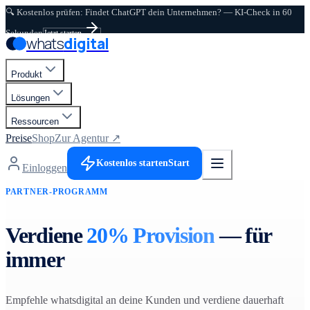
🔍 Kostenlos prüfen: Findet ChatGPT dein Unternehmen? — KI-Check in 60
Zum Hauptinhalt springen
Sekunden
Jetzt starten
whats
digital
Produkt
Lösungen
Ressourcen
Preise
Shop
Zur Agentur ↗
Kostenlos starten
Start
Einloggen
PARTNER-PROGRAMM
Verdiene
20% Provision
— für
immer
Empfehle whatsdigital an deine Kunden und verdiene dauerhaft