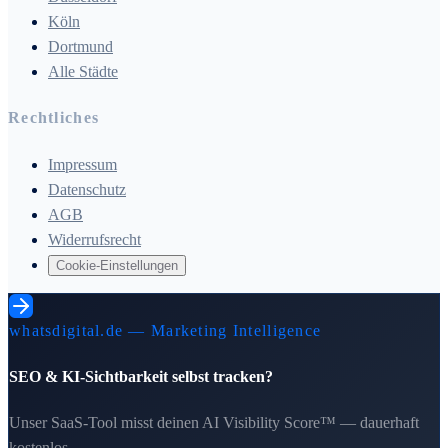
Köln
Dortmund
Alle Städte
Rechtliches
Impressum
Datenschutz
AGB
Widerrufsrecht
Cookie-Einstellungen
whatsdigital.de — Marketing Intelligence
SEO & KI-Sichtbarkeit selbst tracken?
Unser SaaS-Tool misst deinen AI Visibility Score™ — dauerhaft
kostenlos.