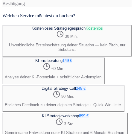
Bestätigung
Welchen Service möchtest du buchen?
Kostenloses Strategiegespräch
Kostenlos
30 Min.
Unverbindliche Ersteinschätzung deiner Situation — kein Pitch, nur
Substanz.
KI-Erstberatung
149 €
60 Min.
Analyse deiner KI-Potenziale + schriftlicher Aktionsplan.
Digital Strategy Call
249 €
90 Min.
Ehrliches Feedback zu deiner digitalen Strategie + Quick-Win-Liste.
KI-Strategieworkshop
899 €
3 Std.
Gemeinsame Entwicklung eurer KI-Strategie und 6-Monats-Roadmap.