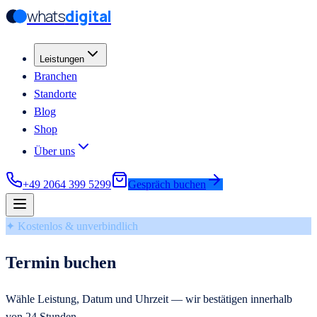
whats
digital
Zum Hauptinhalt springen
Zum Hauptinhalt springen
Leistungen
Branchen
Standorte
Blog
Shop
Über uns
+49 2064 399 5299
Gespräch buchen
✦ Kostenlos & unverbindlich
Termin buchen
Wähle Leistung, Datum und Uhrzeit — wir bestätigen innerhalb
von 24 Stunden.