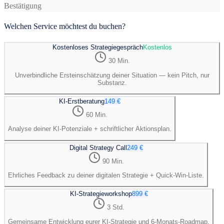
Bestätigung
Welchen Service möchtest du buchen?
Kostenloses Strategiegespräch
Kostenlos
30 Min.
Unverbindliche Ersteinschätzung deiner Situation — kein Pitch, nur
Substanz.
KI-Erstberatung
149 €
60 Min.
Analyse deiner KI-Potenziale + schriftlicher Aktionsplan.
Digital Strategy Call
249 €
90 Min.
Ehrliches Feedback zu deiner digitalen Strategie + Quick-Win-Liste.
KI-Strategieworkshop
899 €
3 Std.
Gemeinsame Entwicklung eurer KI-Strategie und 6-Monats-Roadmap.