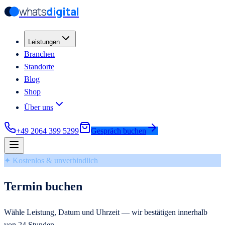
whats
digital
Zum Hauptinhalt springen
Zum Hauptinhalt springen
Leistungen
Branchen
Standorte
Blog
Shop
Über uns
+49 2064 399 5299
Gespräch buchen
✦ Kostenlos & unverbindlich
Termin buchen
Wähle Leistung, Datum und Uhrzeit — wir bestätigen innerhalb
von 24 Stunden.