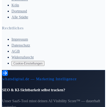
Köln
Dortmund
Alle Städte
Rechtliches
Impressum
Datenschutz
AGB
Widerrufsrecht
Cookie-Einstellungen
whatsdigital.de — Marketing Intelligence
SEO & KI-Sichtbarkeit selbst tracken?
Unser SaaS-Tool misst deinen AI Visibility Score™ — dauerhaft
kostenlos.