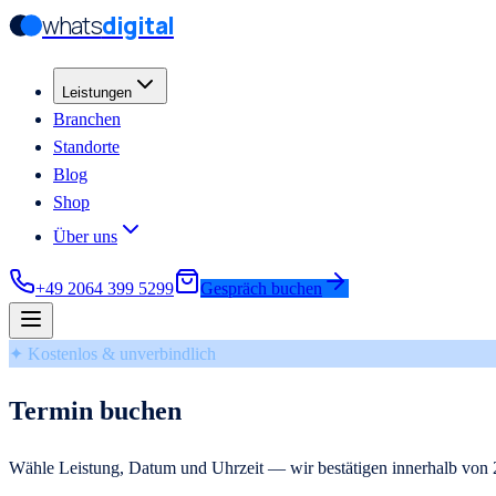
whats
digital
Zum Hauptinhalt springen
Zum Hauptinhalt springen
Leistungen
Branchen
Standorte
Blog
Shop
Über uns
+49 2064 399 5299
Gespräch buchen
✦ Kostenlos & unverbindlich
Termin buchen
Wähle Leistung, Datum und Uhrzeit — wir bestätigen innerhalb von 