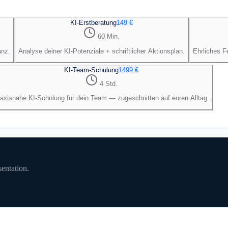
KI-Erstberatung
149 €
60 Min.
anz.
Analyse deiner KI-Potenziale + schriftlicher Aktionsplan.
Ehrliches F
KI-Team-Schulung
1499 €
4 Std.
axisnahe KI-Schulung für dein Team — zugeschnitten auf euren Alltag.
entation.