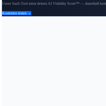
Unser SaaS-Tool misst deinen AI Visibility Score™ — dauerhaft kost
Kostenlos testen →