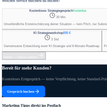
Welchen Service möchtest du buchen?
Kostenloses Strategiegespräch
Kostenlos
30 Min.
Unverbindliche Ersteinschätzung deiner Situation — kein Pitch, nur Subst
KI-Strategieworkshop
899 €
3 Std.
Gemeinsame Entwicklung eurer KI-Strategie und 6-Monats-Roadmap.
Pr
Weiter — Datum wählen
Bereit für mehr Kunden?
Kostenloses Erstgespräch — keine Verpflichtung, keine Standard-Präs
Gespräch buchen
Marketing-Tipps direkt ins Postfach